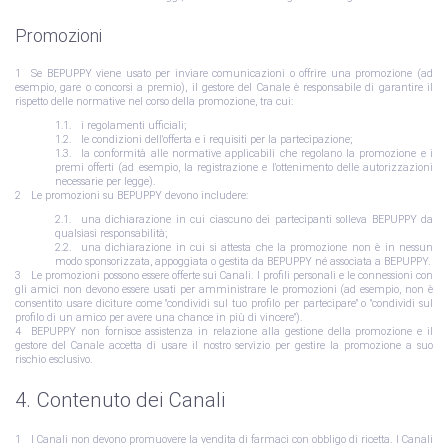
Promozioni
Se BEPUPPY viene usato per inviare comunicazioni o offrire una promozione (ad
esempio, gare o concorsi a premio), il gestore del Canale è responsabile di garantire il
rispetto delle normative nel corso della promozione, tra cui:
i regolamenti ufficiali;
le condizioni dell'offerta e i requisiti per la partecipazione;
la conformità alle normative applicabili che regolano la promozione e i
premi offerti (ad esempio, la registrazione e l'ottenimento delle autorizzazioni
necessarie per legge).
Le promozioni su BEPUPPY devono includere:
una dichiarazione in cui ciascuno dei partecipanti solleva BEPUPPY da
qualsiasi responsabilità;
una dichiarazione in cui si attesta che la promozione non è in nessun
modo sponsorizzata, appoggiata o gestita da BEPUPPY né associata a BEPUPPY.
Le promozioni possono essere offerte sui Canali. I profili personali e le connessioni con
gli amici non devono essere usati per amministrare le promozioni (ad esempio, non è
consentito usare diciture come "condividi sul tuo profilo per partecipare" o "condividi sul
profilo di un amico per avere una chance in più di vincere").
BEPUPPY non fornisce assistenza in relazione alla gestione della promozione e il
gestore del Canale accetta di usare il nostro servizio per gestire la promozione a suo
rischio esclusivo.
4. Contenuto dei Canali
I Canali non devono promuovere la vendita di farmaci con obbligo di ricetta. I Canali