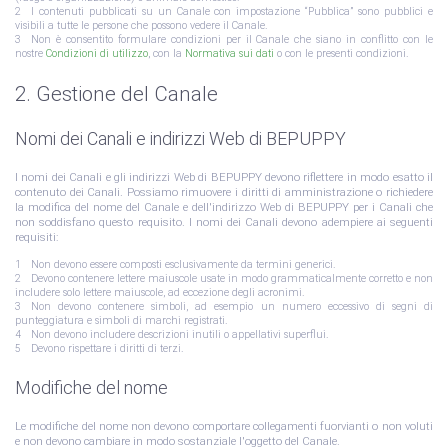
I contenuti pubblicati su un Canale con impostazione “Pubblica” sono pubblici e
visibili a tutte le persone che possono vedere il Canale.
Non è consentito formulare condizioni per il Canale che siano in conflitto con le
nostre
Condizioni di utilizzo
, con la
Normativa sui dati
o con le presenti condizioni.
2. Gestione del Canale
Nomi dei Canali e indirizzi Web di BEPUPPY
I nomi dei Canali e gli indirizzi Web di BEPUPPY devono riflettere in modo esatto il
contenuto dei Canali. Possiamo rimuovere i diritti di amministrazione o richiedere
la modifica del nome del Canale e dell'indirizzo Web di BEPUPPY per i Canali che
non soddisfano questo requisito. I nomi dei Canali devono adempiere ai seguenti
requisiti:
Non devono essere composti esclusivamente da termini generici.
Devono contenere lettere maiuscole usate in modo grammaticalmente corretto e non
includere solo lettere maiuscole, ad eccezione degli acronimi.
Non devono contenere simboli, ad esempio un numero eccessivo di segni di
punteggiatura e simboli di marchi registrati.
Non devono includere descrizioni inutili o appellativi superflui.
Devono rispettare i diritti di terzi.
Modifiche del nome
Le modifiche del nome non devono comportare collegamenti fuorvianti o non voluti
e non devono cambiare in modo sostanziale l'oggetto del Canale.