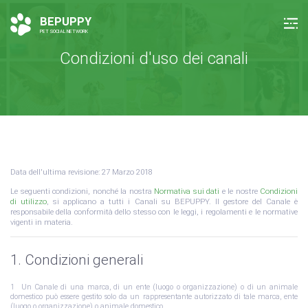
BEPUPPY
PET SOCIAL NETWORK
Condizioni d'uso dei canali
Data dell'ultima revisione: 27 Marzo 2018
Le seguenti condizioni, nonché la nostra
Normativa sui dati
e le nostre
Condizioni
di utilizzo
, si applicano a tutti i Canali su BEPUPPY. Il gestore del Canale è
responsabile della conformità dello stesso con le leggi, i regolamenti e le normative
vigenti in materia.
1. Condizioni generali
Un Canale di una marca, di un ente (luogo o organizzazione) o di un animale
domestico può essere gestito solo da un rappresentante autorizzato di tale marca, ente
(luogo o organizzazione) o animale domestico.