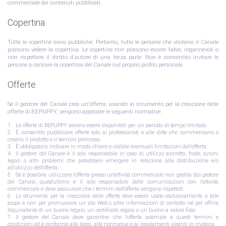
commerciale dei contenuti pubblicati.
Copertina
Tutte le copertine sono pubbliche. Pertanto, tutte le persone che visitano il Canale
possono vedere la copertina. Le copertine non possono essere false, ingannevoli o
non rispettare il diritto d'autore di una terza parte. Non è consentito invitare le
persone a caricare la copertina del Canale sul proprio profilo personale.
Offerte
Se il gestore del Canale crea un'offerta usando lo strumento per la creazione delle
offerte di BEPUPPY, vengono applicate le seguenti normative:
Le offerte di BEPUPPY devono essere disponibili per un periodo di tempo limitato.
È consentito pubblicare offerte solo ai professionisti e alle ditte che commerciano o
creano il prodotto o il servizio promosso.
È obbligatorio indicare in modo chiaro e visibile eventuali limitazioni dell'offerta.
Il gestore del Canale è il solo responsabile in caso di utilizzo scorretto, frode, azioni
legali o altri problemi che potrebbero emergere in relazione alla distribuzione e/o
all'utilizzo dell'offerta.
Se è possibile utilizzare l'offerta presso un'attività commerciale non gestita dal gestore
del Canale, quest'ultimo è il solo responsabile delle comunicazioni con l'attività
commerciale e deve assicurare che i termini dell'offerta vengano rispettati.
Lo strumento per la creazione delle offerte deve essere usato esclusivamente a tale
scopo e non per promuovere un sito Web o altre informazioni di contatto né per offrire
l'equivalente di un buono regalo, un certificato regalo o un buono a valore fisso.
Il gestore del Canale deve garantire che l'offerta adempie a questi termini e
condizioni ed è conforme alle leggi, alle normative e ai regolamenti vigenti in materia.